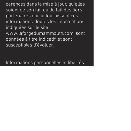
carences dans la mise à jour, qu’elles
soient de son fait ou du fait des tiers
partenaires qui lui fournissent ces
informations. Toutes les informations
indiquées sur le site
www.laforgedumammouth.com
sont
données à titre indicatif, et sont
susceptibles d’évoluer.
Informations personnelles et libertés
Les informations recueillies font
l’objet d’un traitement informatique et
sont nécessaires à la gestion de la
transaction et au bon déroulement du
processus de commande sur le site
www.laforgedumammouth.com
. Le
destinataire des données est
uniquement le site
www.laforgedumammouth.com
Conformément à la loi « informatique