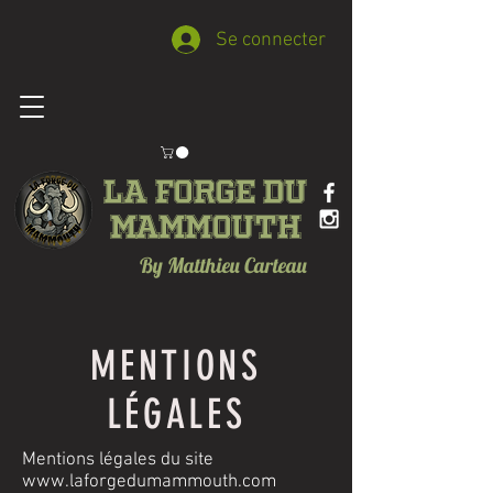
Se connecter
La forge du
Mammouth
By Matthieu Carteau
MENTIONS
LÉGALES
Mentions légales du site
www.laforgedumammouth.com