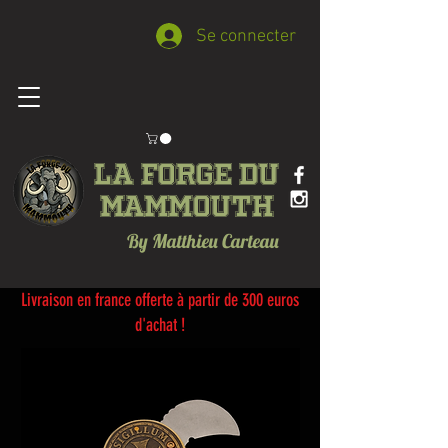
Se connecter
La forge du
Mammouth
By Matthieu Carteau
Livraison en france offerte à partir de 300 euros
d'achat !