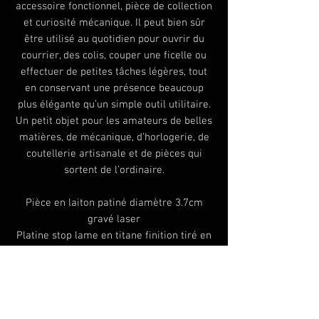
accessoire fonctionnel, pièce de collection
et curiosité mécanique. Il peut bien sûr
être utilisé au quotidien pour ouvrir du
courrier, des colis, couper une ficelle ou
effectuer de petites tâches légères, tout
en conservant une présence beaucoup
plus élégante qu’un simple outil utilitaire.
Un petit objet pour les amateurs de belles
matières, de mécanique, d’horlogerie, de
coutellerie artisanale et de pièces qui
sortent de l’ordinaire.
Pièce en laiton patiné diamètre 3.7cm
gravé laser
Platine stop lame en titane finition tiré en
long
Pont en titane avec une finitrion tiré en
long
Lame en acier inox 14c28N sablé et
stonewash