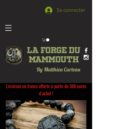
Se connecter
La forge du
Mammouth
By Matthieu Carteau
Livraison en france offerte à partir de 300 euros
d'achat !