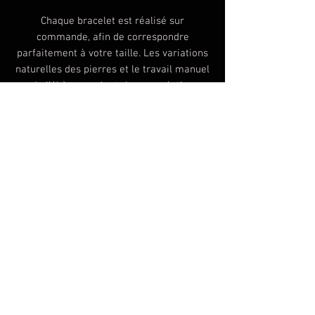
Chaque bracelet est réalisé sur
commande, afin de correspondre
parfaitement à votre taille. Les variations
naturelles des pierres et le travail manuel
de l’ébène rendent chaque création
unique, avec sa propre personnalité.
Perles:
Roche volcanique de 8/9mm
Yooperlite de 8/9mm
Médaillon en ébène d'environ 20mm
Bracelets élastique qui possède une
tolérance dans les tailles pour maximiser
votre confort. L'option 100% custom est
jusqu'a la taille 46, me contacter avant
achat si besoin d'une taille au dessus.