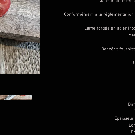
Couteau entièreme
Conformément à la réglementation l
Lame forgée en acier i
Ma
Données fourniss
Dim
Épaisseur
Lon
P