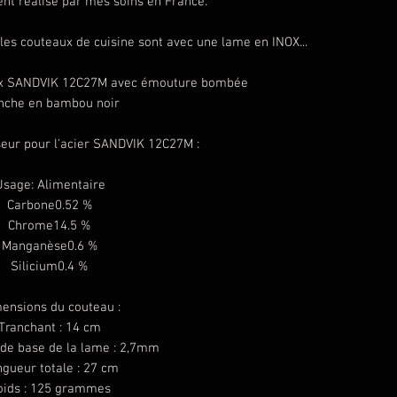
nt réalisé par mes soins en France.
es couteaux de cuisine sont avec une lame en INOX...
nox SANDVIK 12C27M avec émouture bombée
nche en bambou noir
eur pour l'acier SANDVIK 12C27M :
Usage: Alimentaire
Carbone0.52 %
Chrome14.5 %
Manganèse0.6 %
Silicium0.4 %
ensions du couteau :
Tranchant : 14 cm
 de base de la lame : 2,7mm
gueur totale : 27 cm
oids : 125 grammes