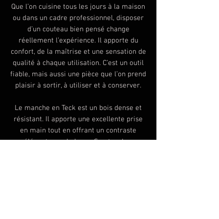
Que l’on cuisine tous les jours à la maison
ou dans un cadre professionnel, disposer
d’un couteau bien pensé change
réellement l’expérience. Il apporte du
confort, de la maîtrise et une sensation de
qualité à chaque utilisation. C’est un outil
fiable, mais aussi une pièce que l’on prend
plaisir à sortir, à utiliser et à conserver.
Le manche en Teck est un bois dense et
résistant. Il apporte une excellente prise
en main tout en offrant un contraste
élégant avec la lame. Son toucher
chaleureux et sa couleur chocolat en font
un choix aussi esthétique que fonctionnel.
Dimensions du couteau :
Tranchant : 13.5 cm
Épaisseur de base de la lame : 2,3mm