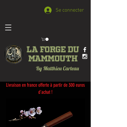
Se connecter
La forge du
Mammouth
By Matthieu Carteau
Livraison en france offerte à partir de 300 euros
d'achat !