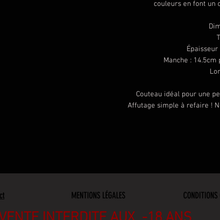
couleurs en font un 
Dim
T
Épaisseur
Manche : 14.5cm 
Lon
Couteau idéal pour une per
Affutage simple à refaire ! N
ct
MENTIONS LÉGALES
CONDITIONS 
​VENTE INTERDITE AUX -18 ANS