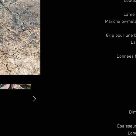
Coute
Lame 
Manche bi-métal
Grip pour une 
La
Données f
Dim
Épaisseu
Long