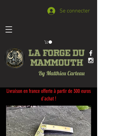
Se connecter
La forge du
Mammouth
By Matthieu Carteau
Livraison en france offerte à partir de 300 euros
d'achat !