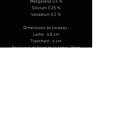
Manganèse 0.4 %
Silicium 0.25 %
Vanadium 0.2 %
Dimensions du couteau :
Lame : 6.8 cm
Tranchant : 6 cm
Épaisseur de base de la lame : 3mm
Longueur totale : 15 cm
Poids : 77 grammes
Couteau idéal pour une personne à la
recherche d'un allié dans ses expéditions
ou collectionneur exigeant. Tous les
couteaux de ma réalisation sont des
pièces artisanales donc uniques ne
pouvant pas être comparées à une
production industrielle où tous les
couteaux sont identiques sans trace de