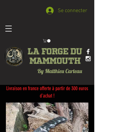
Se connecter
La forge du
Mammouth
By Matthieu Carteau
Livraison en france offerte à partir de 300 euros
d'achat !