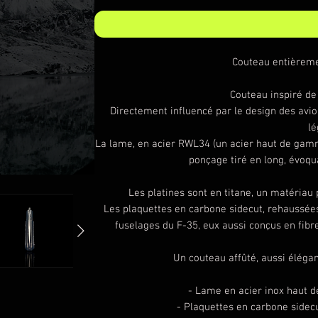
Couteau entièreme
Couteau inspiré de
Directement influencé par le design des avion
lé
La lame, en acier RWL34 (un acier haut de gamme
ponçage tiré en long, évoq
Les platines sont en titane, un matériau
Les plaquettes en carbone sidecut, rehaussées
fuselages du F-35, eux aussi conçus en fib
Un couteau affûté, aussi éléga
- Lame en acier inox haut
- Plaquettes en carbone sidecu