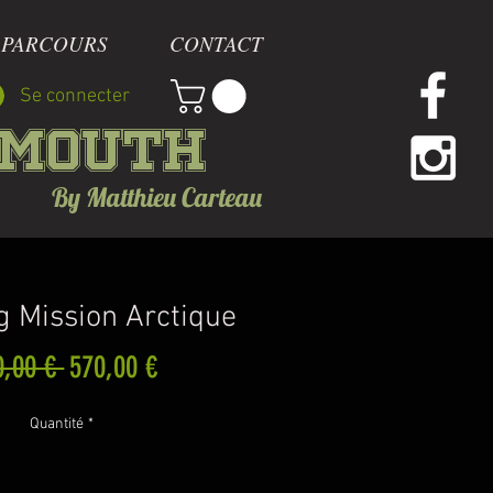
 PARCOURS
CONTACT
Se connecter
mmouth
By Matthieu Carteau
g Mission Arctique
Prix
Prix
0,00 € 
570,00 €
original
promotionnel
Quantité
*