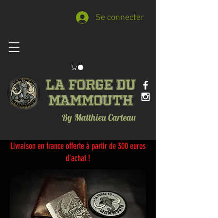
Se connecter
La forge du
Mammouth
By Matthieu Carteau
Livraison en france offerte à partir de 300 euros
d'achat !