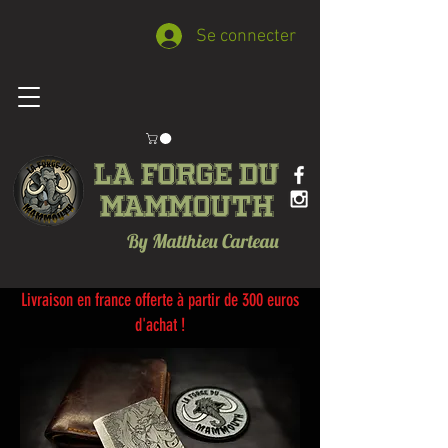
Se connecter
La forge du
Mammouth
By Matthieu Carteau
Livraison en france offerte à partir de 300 euros
d'achat !