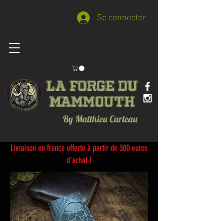
Se connecter
La forge du
Mammouth
By Matthieu Carteau
Livraison en france offerte à partir de 300 euros
d'achat !