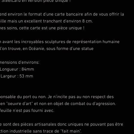
a SteelCard en version pièce unique !
nd environ le format d'une carte bancaire afin de vous offrir la
ille mais un excellent tranchant d'environ 8 cm.
es soins, cette carte est une pièce unique !
n avant les incroyables sculptures de représentation humaine
 l'on trouve, en Océanie, sous forme d’une statue
mensions d'environs:
Longueur : 84mm
Largeur : 53 mm
nsable du port ou non. Je n'incite pas au non respect des
en "oeuvre d'art" et non en objet de combat ou d'agression.
euille n'est pas fourni avec.
ce sont des pièces artisanales donc uniques ne pouvant pas être
on industrielle sans trace de "fait main".