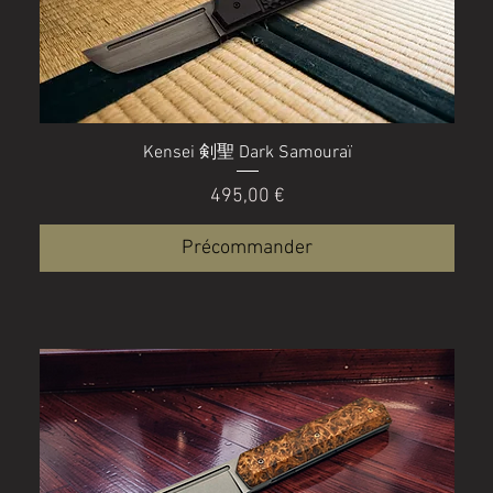
Kensei 剣聖 Dark Samouraï
Prix
495,00 €
Précommander