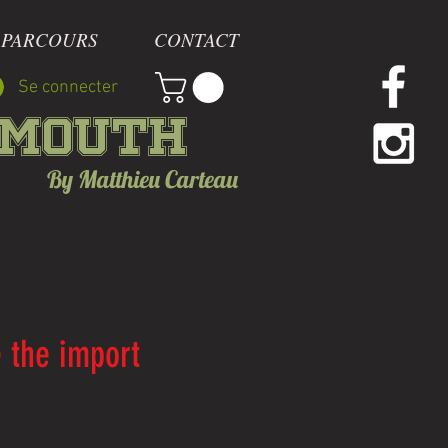
 PARCOURS
CONTACT
Se connecter
mmouth
By Matthieu Carteau
e the import