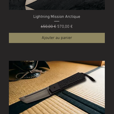
Aperçu rapide
Lightning Mission Arctique
Prix original
Prix promotionnel
650,00 €
570,00 €
Ajouter au panier