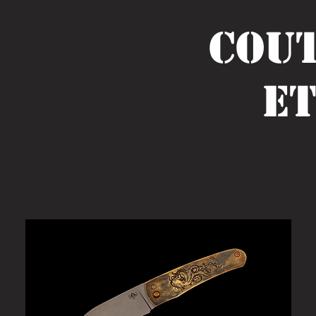
Cout
e