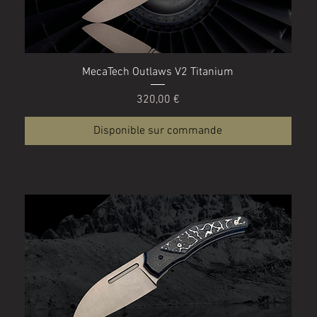
Aperçu rapide
MecaTech Outlaws V2 Titanium
Prix
320,00 €
Disponible sur commande