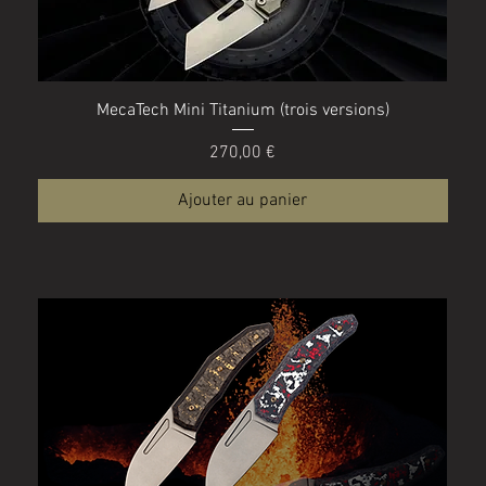
Aperçu rapide
MecaTech Mini Titanium (trois versions)
Prix
270,00 €
Ajouter au panier