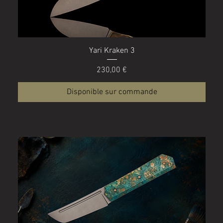
Aperçu rapide
Yari Kraken 3
Prix
230,00 €
Disponible sur commande