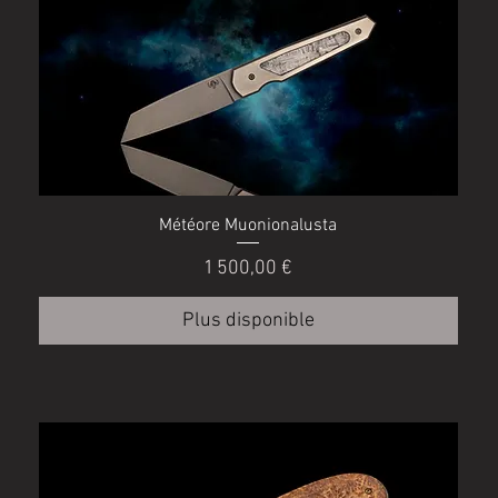
Météore Muonionalusta
Prix
1 500,00 €
Plus disponible