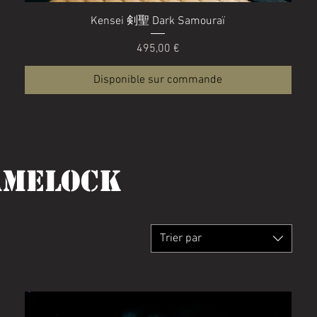
Aperçu rapide
Kensei 剣聖 Dark Samouraï
Prix
495,00 €
Disponible sur commande
amelock
Trier par