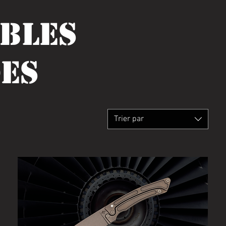
IBLES
es
Trier par