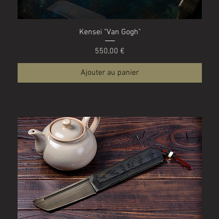
Aperçu rapide
Kensei "Van Gogh"
Prix
550,00 €
Ajouter au panier