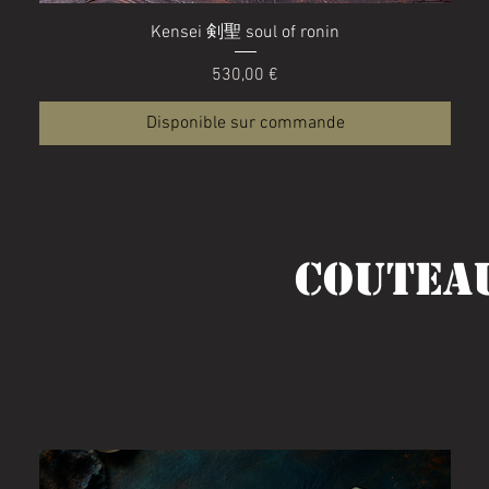
Aperçu rapide
Kensei 剣聖 soul of ronin
Prix
530,00 €
Disponible sur commande
Coutea