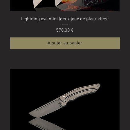
Aperçu rapide
Lightning evo mini (deux jeux de plaquettes)
Prix
570,00 €
Ajouter au panier