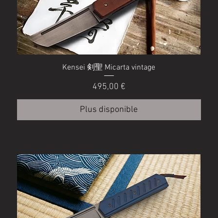
Kensei 剣聖 Micarta vintage
Prix
495,00 €
Plus disponible