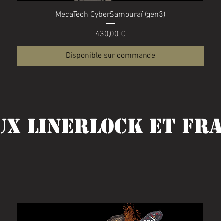
Aperçu rapide
MecaTech CyberSamouraï (gen3)
Prix
430,00 €
Disponible sur commande
ux LinerLock et Fr