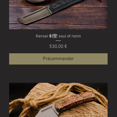
Kensei 剣聖 soul of ronin
Prix
530,00 €
Précommander