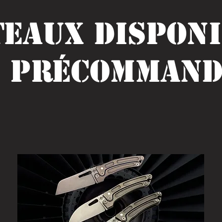
eaux DISPON
t précommand